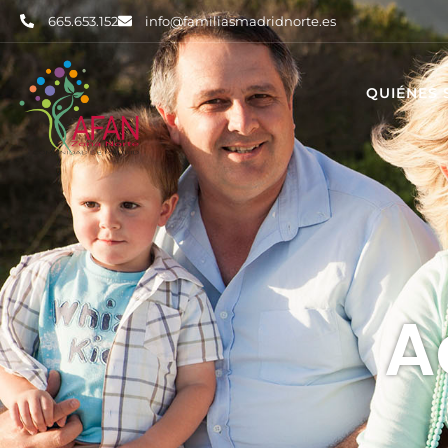
665.653.152
info@familiasmadridnorte.es
QUIÉNES
A