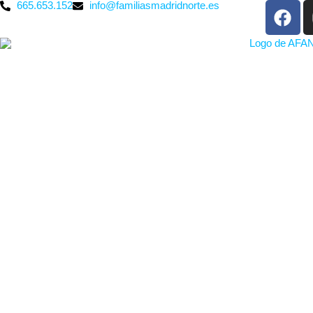
665.653.152
info@familiasmadridnorte.es