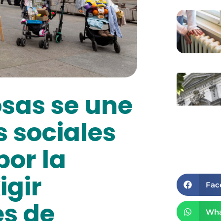
sas se une
s sociales
por la
igir
Fac
s de
Wha