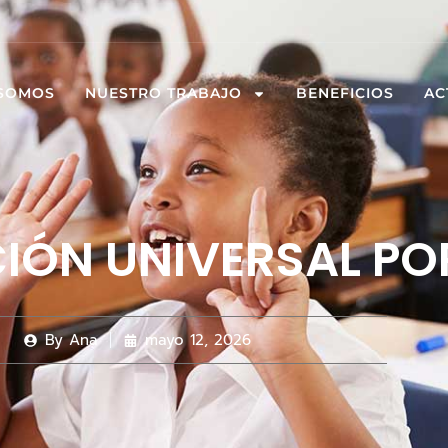
 SOMOS
NUESTRO TRABAJO
BENEFICIOS
AC
CIÓN UNIVERSAL PO
By
Ana
mayo 12, 2026