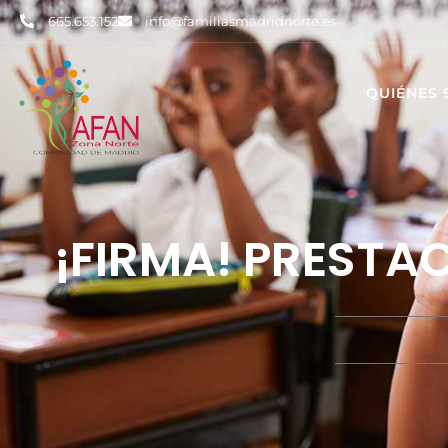
665.653.152
info@familiasmadridnorte.es
QUIÉNES
¡FIRMA! PRESTA