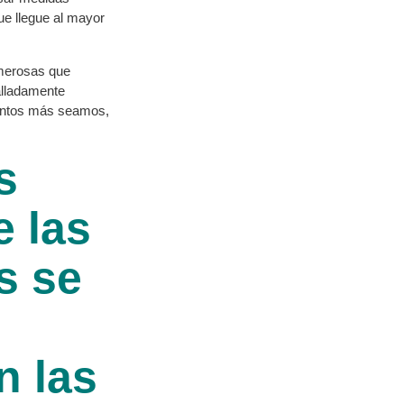
ue llegue al mayor
umerosas que
alladamente
uantos más seamos,
s
e las
s se
n las