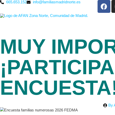
665.653.152
info@familiasmadridnorte.es
MUY IMPO
¡PARTICIPA
ENCUESTA
By