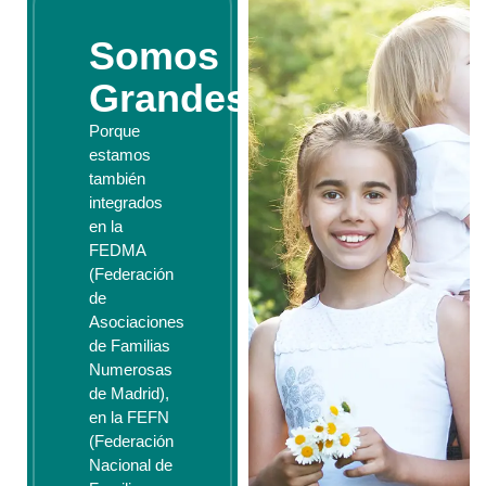
Somos
Grandes
Porque
estamos
también
integrados
en la
FEDMA
(Federación
de
Asociaciones
de Familias
Numerosas
de Madrid),
en la FEFN
(Federación
Nacional de