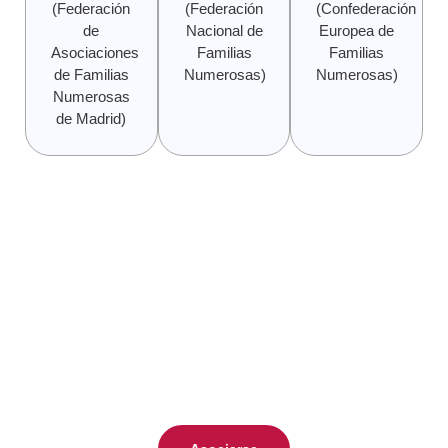
(Federación
(Federación
(Confederación
de
Nacional de
Europea de
Asociaciones
Familias
Familias
de Familias
Numerosas)
Numerosas)
Numerosas
de Madrid)
Hazte socio, no esperes más.
Tendrás acceso a múltiples ventajas y beneficios exclusivos