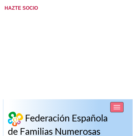
HAZTE SOCIO
Date de alta Online
A través del formulario de la página web de la FEFN
(Federación Española de Familias Numerosas) podrás darte de
alta en nuestra Asociación. Sólo tienes que escoger la
Comunidad de Madrid y elegir después AFAN ZONA NORTE
DE MADRID, para rellenarlo con vuestros datos. A
continuación, nos tendrás que enviar vuestro título colectivo de
familia numerosa para que os podamos emitir vuestro carnet de
asociado, a través del mail info@familiasmadridnorte.es o del
whatsapp 665.653.152. ¡Te esperamos!