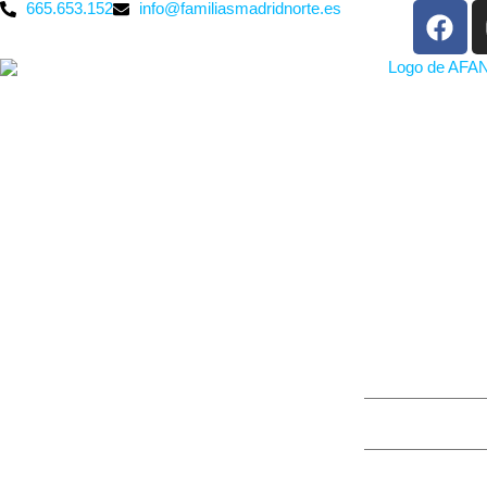
665.653.152
info@familiasmadridnorte.es
BONIFICACI
By
racob