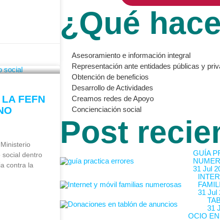
¿Qué hac
Asesoramiento e información integral
Representación ante entidades públicas y pri
Obtención de beneficios
Desarrollo de Actividades
 LA FEFN
Creamos redes de Apoyo
NO
Concienciación social
Post recie
Ministerio
GUÍA P
 social dentro
NUMER
a contra la
31 Jul 2
INTER
FAMIL
31 Jul
TA
31 
OCIO EN