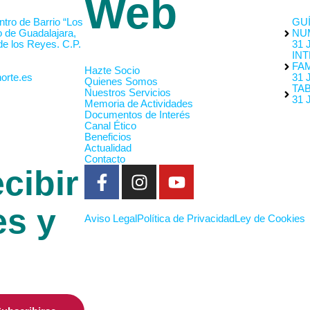
Web
tro de Barrio “Los
GUÍ
o de Guadalajara,
NU
de los Reyes. C.P.
31 
INT
FAM
Hazte Socio
orte.es
31 
Quienes Somos
TA
Nuestros Servicios
31 
Memoria de Actividades
Documentos de Interés
Canal Ético
Beneficios
Actualidad
Contacto
cibir
es y
Aviso Legal
Política de Privacidad
Ley de Cookies