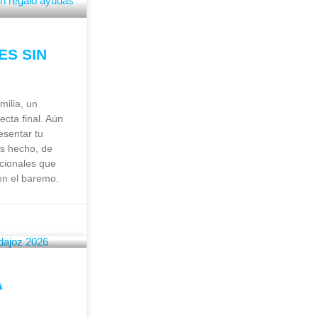
ES SIN
ilia, un
ecta final. Aún
esentar tu
has hecho, de
cionales que
en el baremo.
A