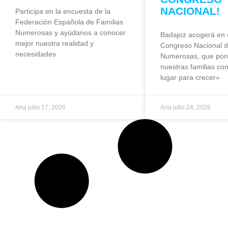
NACIONAL!
Participa en la encuesta de la
Federación Española de Familias
Numerosas y ayúdanos a conocer
Badajoz acogerá en 
mejor nuestra realidad y
Congreso Nacional d
necesidades
Numerosas, que pond
nuestras familias co
lugar para crecer»
Ana
julio 17, 2026
Ana
julio 24, 2026