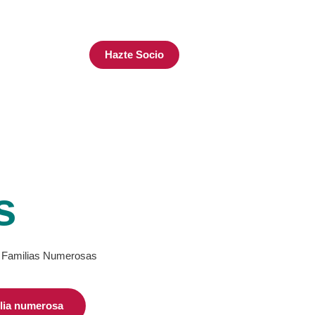
Hazte Socio
TUALIDAD
s
de Familias Numerosas
ilia numerosa