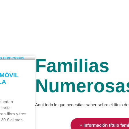
NES SOMOS
NUESTRO TRABAJO
BENEFICIOS
AC
Familias
 MÓVIL
Numerosa
LA
 pueden
Aquí todo lo que necesitas saber sobre el título 
tarifa
on fibra y tres
 30 € al mes.
+ información título fam