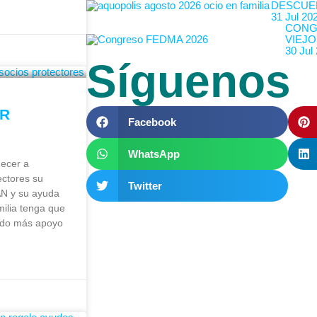
DESCUE
31 Jul 20
CONG
VIEJO
30 Jul
Síguenos
OR
Facebook
WhatsApp
ecer a
ectores su
Twitter
N y su ayuda
ilia tenga que
ndo más apoyo