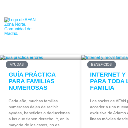
665.653.152
info@familiasmadridnorte.es
QUIÉ
AYUDAS
BENEFICIOS
GUÍA PRÁCTICA
INTERNET Y
PARA FAMILIAS
PARA TODA 
NUMEROSAS
FAMILIA
Cada año, muchas familias
Los socios de AFAN
numerosas dejan de recibir
acceder a una nueva 
ayudas, beneficios o deducciones
exclusiva de Adamo c
a las que tienen derecho. Y, en la
líneas móviles desde
mayoría de los casos, no es