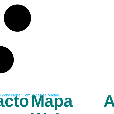
acto
Mapa
A