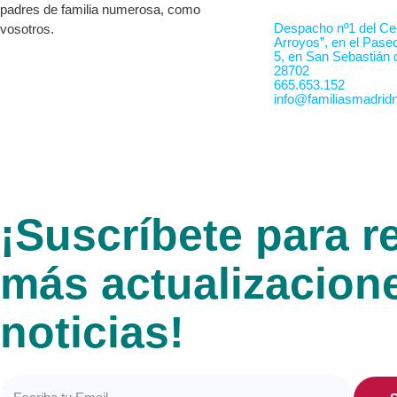
padres de familia numerosa, como
Despacho nº1 del Cen
vosotros.
Arroyos”, en el Pase
5, en San Sebastián 
28702
665.653.152
info@familiasmadridn
¡Suscríbete para re
más actualizacion
noticias!