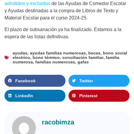
admitidos y excluidos
de las Ayudas de Comedor Escolar
y Ayudas destinadas a la compra de Libros de Texto y
Material Escolar para el curso 2024-25.
El plazo de subsanación ya ha finalizado. Estamos a la
espera de las listas definitivas.
ayudas
,
ayudas familias numerosas
,
becas
,
bono social
electrico
,
bono térmico
,
conciliación familiar
,
familia
numerosa
,
familias numerosas
,
gafas
Facebook
Twitter
LinkedIn
Pinterest
racobimza