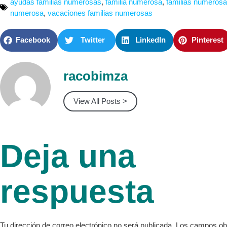
ayudas familias numerosas
,
familia numerosa
,
familias numeros
numerosa
,
vacaciones familias numerosas
Facebook
Twitter
LinkedIn
Pinterest
racobimza
View All Posts >
Deja una
respuesta
Tu dirección de correo electrónico no será publicada.
Los campos obl