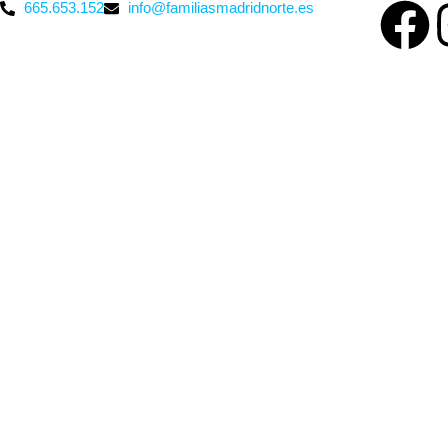
665.653.152
info@familiasmadridnorte.es