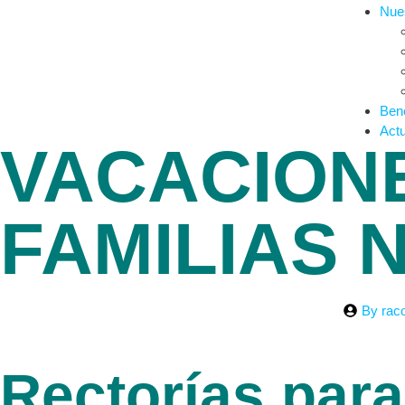
Nues
Bene
Actu
VACACION
FAMILIAS
By
rac
Rectorías para