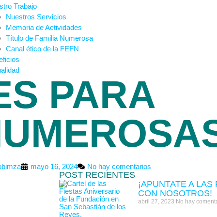
tro Trabajo
Nuestros Servicios
Memoria de Actividades
Título de Familia Numerosa
Canal ético de la FEFN
ficios
alidad
ES PARA
 NUMEROSA
obimza
mayo 16, 2024
No hay comentarios
POST RECIENTES
¡APUNTATE A LAS
CON NOSOTROS!
abril 27, 2023
No hay comenta