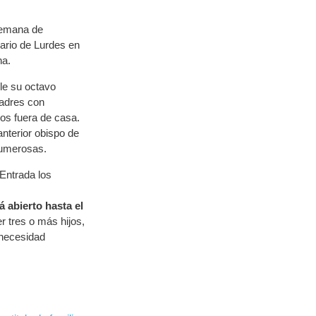
semana de
uario de Lurdes en
na.
le su octavo
madres con
jos fuera de casa.
nterior obispo de
numerosas.
 Entrada los
á abierto hasta el
er tres o más hijos,
 necesidad