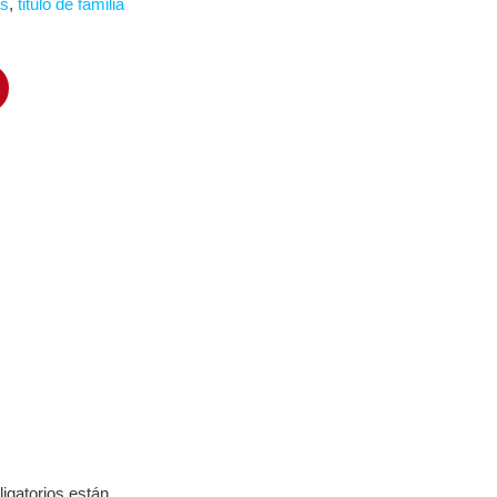
as
,
titulo de familia
igatorios están