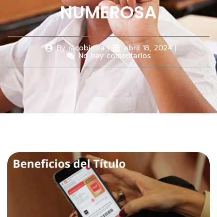
NUMEROSA
By
racobimza
abril 18, 2024
No hay comentarios