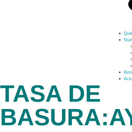
Qui
Nues
Bene
Actu
TASA DE
BASURA:A