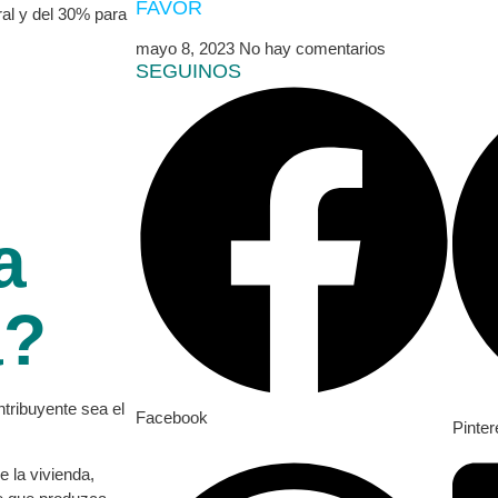
FAVOR
ral y del 30% para
mayo 8, 2023
No hay comentarios
SEGUINOS
a
a?
ntribuyente sea el
Facebook
Pinter
e la vivienda,