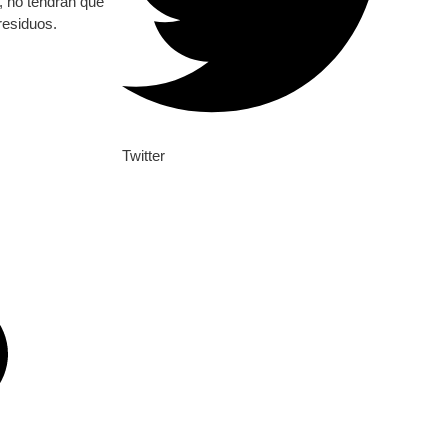
, no tendrán que
residuos.
Twitter