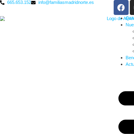
665.653.152
info@familiasmadridnorte.es
Qui
Nues
Bene
Actu