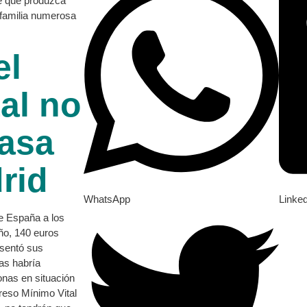
de que produzca
 familia numerosa
el
al no
tasa
rid
WhatsApp
Linke
e España a los
ño, 140 euros
sentó sus
as habría
onas en situación
reso Mínimo Vital