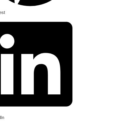
est
dIn