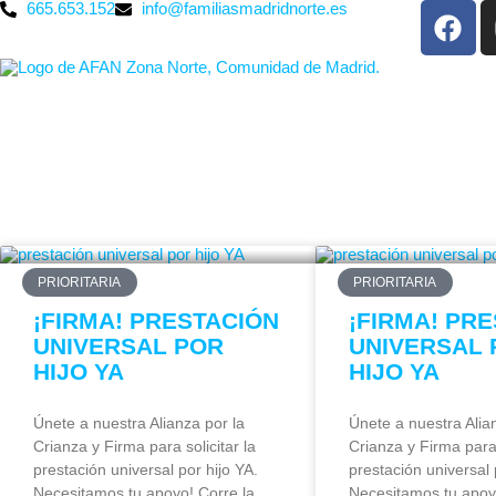
665.653.152
info@familiasmadridnorte.es
PRIORITARIA
PRIORITARIA
¡FIRMA! PRESTACIÓN
¡FIRMA! PR
UNIVERSAL POR
UNIVERSAL 
HIJO YA
HIJO YA
Únete a nuestra Alianza por la
Únete a nuestra Alia
Crianza y Firma para solicitar la
Crianza y Firma para 
prestación universal por hijo YA.
prestación universal 
Necesitamos tu apoyo! Corre la
Necesitamos tu apoy