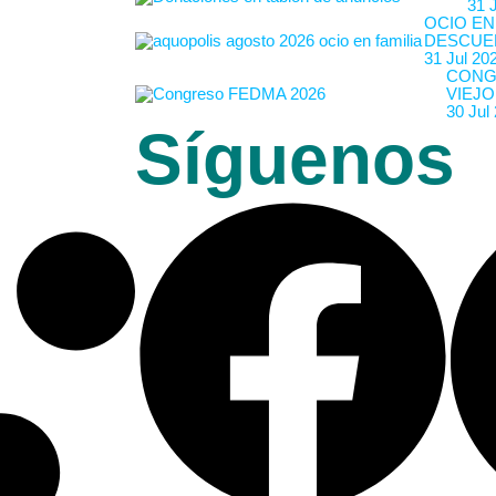
31 
OCIO EN
DESCUE
31 Jul 20
CONG
VIEJO
30 Jul
Síguenos