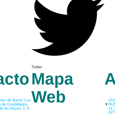
Twitter
acto
Mapa
A
Web
tro de Barrio “Los
GUÍ
o de Guadalajara,
NU
de los Reyes. C.P.
31 
INT