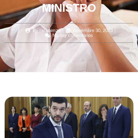
MINISTRO
By
racobimza
noviembre 30, 2023
No hay comentarios