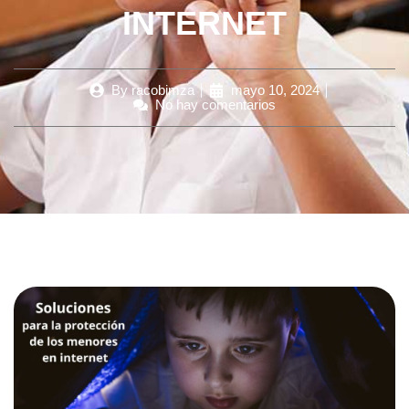
INTERNET
By
racobimza
mayo 10, 2024
No hay comentarios