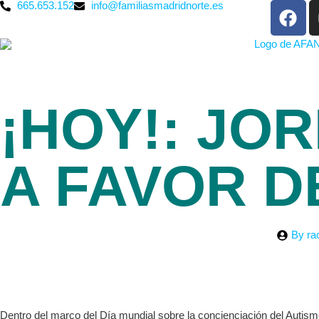
665.653.152
info@familiasmadridnorte.es
¡HOY!: JO
A FAVOR D
By
ra
Dentro del marco del Día mundial sobre la concienciación del Autism