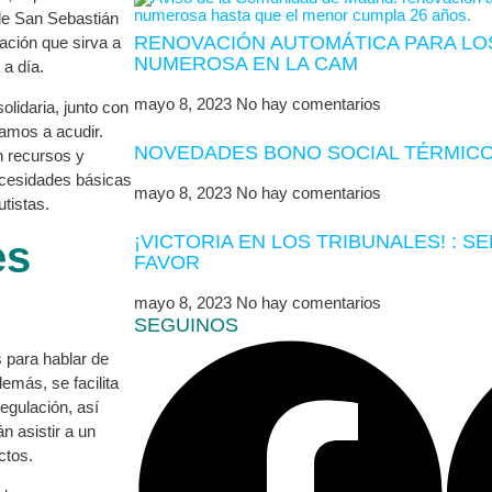
de San Sebastián
RENOVACIÓN AUTOMÁTICA PARA LOS
mación que sirva a
NUMEROSA EN LA CAM
 a día.
mayo 8, 2023
No hay comentarios
idaria, junto con
mamos a acudir.
NOVEDADES BONO SOCIAL TÉRMICO
n recursos y
necesidades básicas
mayo 8, 2023
No hay comentarios
tistas.
¡VICTORIA EN LOS TRIBUNALES! : S
es
FAVOR
mayo 8, 2023
No hay comentarios
SEGUINOS
s para hablar de
emás, se facilita
egulación, así
n asistir a un
ctos.