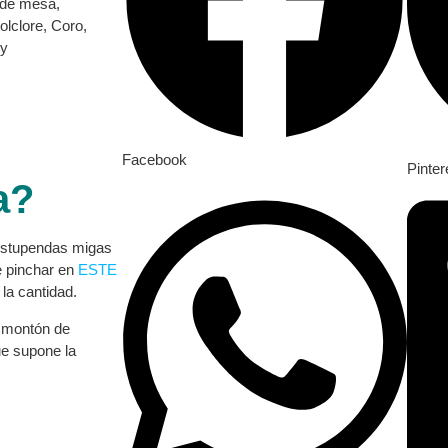
 de mesa,
olclore, Coro,
 y
Facebook
Pinter
a?
 estupendas migas
e pinchar en
ESTE
 la cantidad.
 montón de
ue supone la