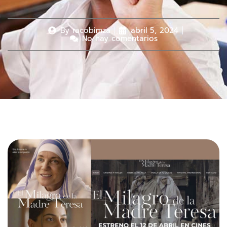
By
racobimza
abril 5, 2024
No hay comentarios