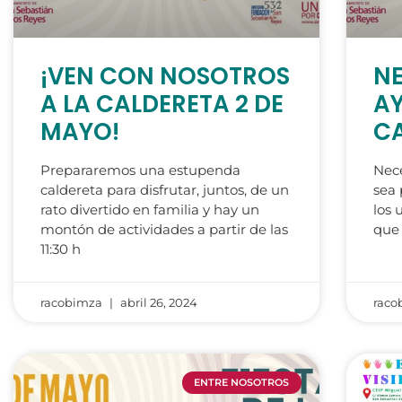
¡VEN CON NOSOTROS
N
A LA CALDERETA 2 DE
A
MAYO!
C
Prepararemos una estupenda
Nec
caldereta para disfrutar, juntos, de un
sea 
rato divertido en familia y hay un
los 
montón de actividades a partir de las
que 
11:30 h
racobimza
abril 26, 2024
raco
ENTRE NOSOTROS