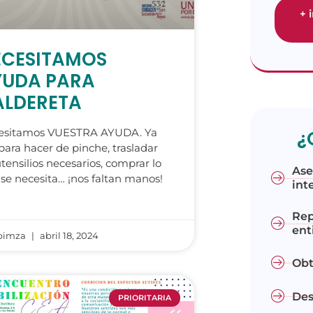
+ 
ECESITAMOS
YUDA PARA
ALDERETA
esitamos VUESTRA AYUDA. Ya
¿
para hacer de pinche, trasladar
utensilios necesarios, comprar lo
Ase
se necesita… ¡nos faltan manos!
int
Rep
ent
bimza
abril 18, 2024
Obt
Des
PRIORITARIA