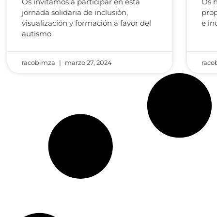
Os invitamos a participar en esta
Os 
jornada solidaria de inclusión,
prop
visualización y formación a favor del
e in
autismo.
racobimza
marzo 27, 2024
raco