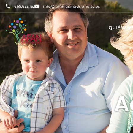
665.653.152
info@familiasmadridnorte.es
QUIÉNES
A