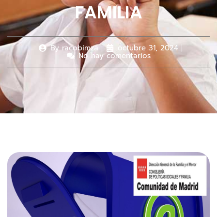
FAMILIA
By
racobimza
octubre 31, 2024
No hay comentarios