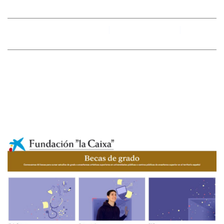
By
racobimza
marzo 27, 2024
No hay comentarios