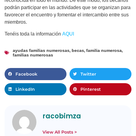
reconocida en todo el mundo. De este modo, los becarios
podrán participar en las actividades que se organizan para
favorecer el encuentro y fomentar el intercambio entre sus
miembros.
Tenéis toda la información
AQUI
,
,
,
ayudas familias numerosas
becas
familia numerosa
familias numerosas
Facebook
Twitter
LinkedIn
Pinterest
racobimza
View All Posts >