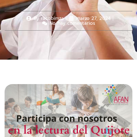
By
racobimza
marzo 27, 2024
No hay comentarios