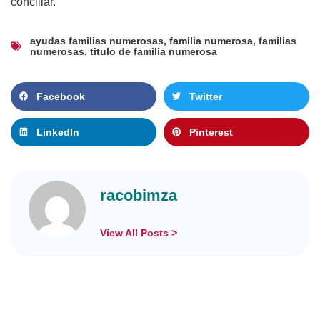
conciliar.
ayudas familias numerosas
,
familia numerosa
,
familias
numerosas
,
titulo de familia numerosa
Facebook
Twitter
LinkedIn
Pinterest
racobimza
View All Posts >