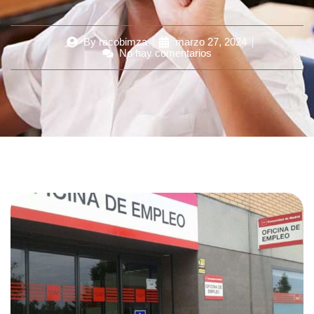
By
racobimza
marzo 27, 2024
No hay comentarios