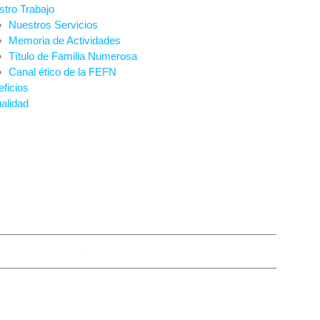
tro Trabajo
Nuestros Servicios
Memoria de Actividades
Título de Familia Numerosa
Canal ético de la FEFN
ficios
alidad
 SOCIALES Y BEC
By
Ana
enero 29, 2026