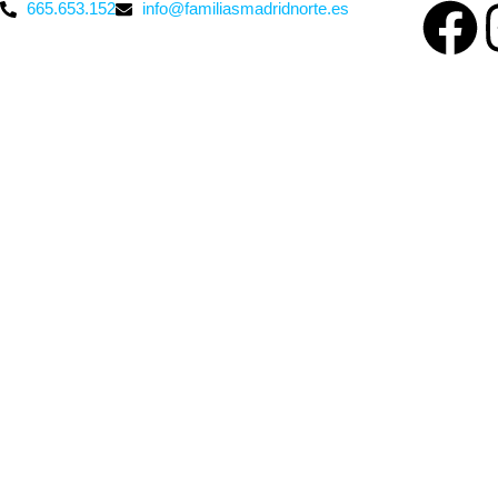
665.653.152
info@familiasmadridnorte.es