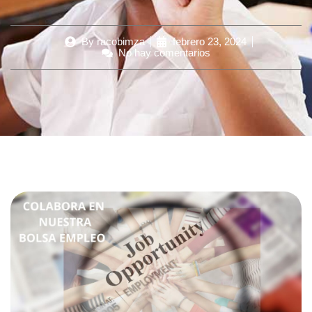
By
racobimza
febrero 23, 2024
No hay comentarios