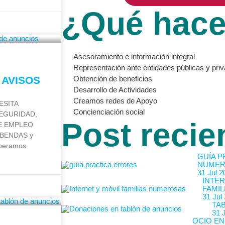
¿Qué hac
Asesoramiento e información integral
Representación ante entidades públicas y pri
 AVISOS
Obtención de beneficios
Desarrollo de Actividades
Creamos redes de Apoyo
CESITA
Concienciación social
EGURIDAD,
Post recie
E EMPLEO
BENDAS y
speramos
GUÍA P
NUMER
31 Jul 2
INTER
FAMIL
31 Jul
TA
31 
OCIO EN