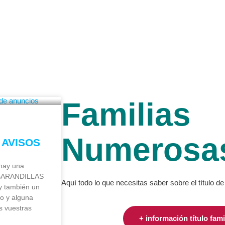
NES SOMOS
NUESTRO TRABAJO
BENEFICIOS
AC
Familias
Numerosa
 AVISOS
hay una
 BARANDILLAS
Aquí todo lo que necesitas saber sobre el título 
 también un
o y alguna
 vuestras
+ información título fam