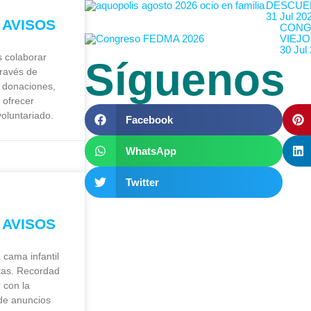
DESCUE
31 Jul 20
 AVISOS
CONG
VIEJO
30 Jul
 colaborar
Síguenos
través de
 donaciones,
 ofrecer
voluntariado.
Facebook
WhatsApp
Twitter
 AVISOS
cama infantil
tas. Recordad
 con la
de anuncios