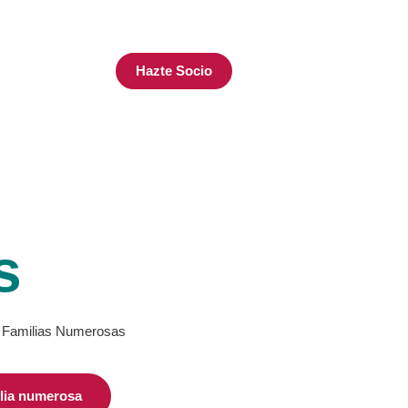
Hazte Socio
TUALIDAD
s
de Familias Numerosas
ilia numerosa