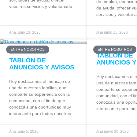
solicitudes de ayuda, ofrecer
de empleo, donacione
vuestros servicios y voluntariado.
de ayuda, ofrecer vu
servicios y voluntari
Ana
junio 19, 2026
Ana
junio 15, 2026
ENTRE NOSOTROS
ENTRE NOSOTROS
TABLÓN DE
TABLÓN DE
ANUNCIOS Y
ANUNCIOS Y AVISOS
Hoy destacamos el 
Hoy destacamos el mensaje de
una de nuestras fami
una de nuestras familias, que
comparte su experien
comparte su experiencia con la
comunidad, con el fi
comunidad, con el fin de que
conozcáis una oport
conozcáis una oportunidad muy
interesante para tod
interesante para todos nosotros.
Ana
junio 5, 2026
Ana
mayo 30, 2026