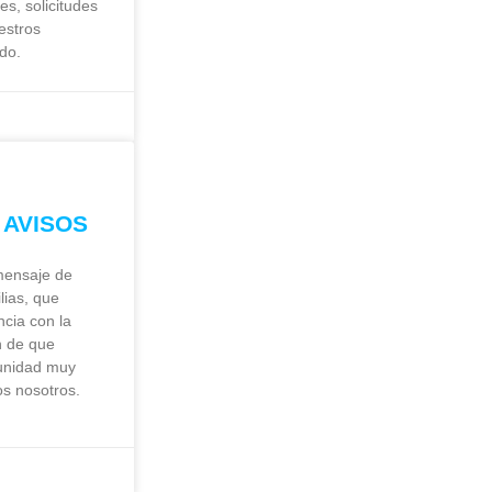
s, solicitudes
estros
ado.
 AVISOS
mensaje de
lias, que
cia con la
n de que
unidad muy
os nosotros.