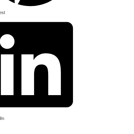
est
dIn