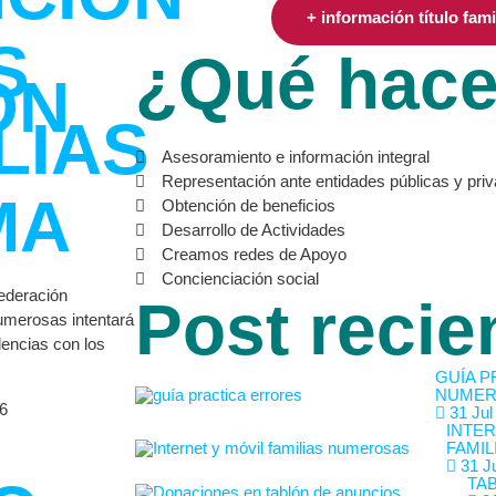
+ información título fam
S
¿Qué hac
ON
LIAS
Asesoramiento e información integral
Representación ante entidades públicas y pri
MA
Obtención de beneficios
Desarrollo de Actividades
Creamos redes de Apoyo
Concienciación social
Federación
Post recie
umerosas intentará
dencias con los
GUÍA P
NUMER
26
31 Jul
INTER
FAMIL
31 Ju
TA