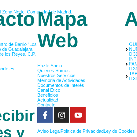
acto
Mapa
A
Web
tro de Barrio “Los
GUÍ
o de Guadalajara,
NU
de los Reyes. C.P.
31
INT
FAM
Hazte Socio
orte.es
31
Quienes Somos
TA
Nuestros Servicios
31
Memoria de Actividades
Documentos de Interés
Canal Ético
Beneficios
Actualidad
Contacto
cibir
es y
Aviso Legal
Política de Privacidad
Ley de Cookies