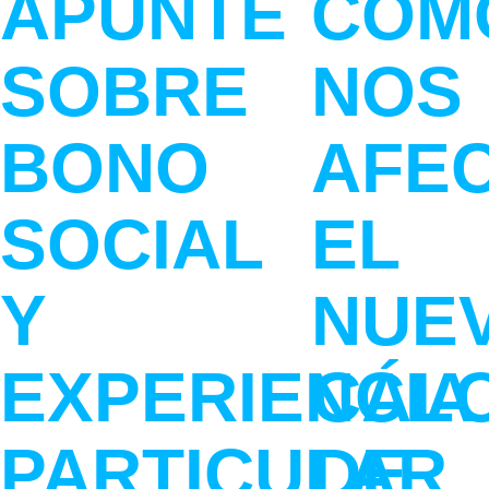
APUNTE
CÓM
SOBRE
NOS
BONO
AFE
SOCIAL
EL
Y
NUE
EXPERIENCIA
CÁL
PARTICULAR
DE