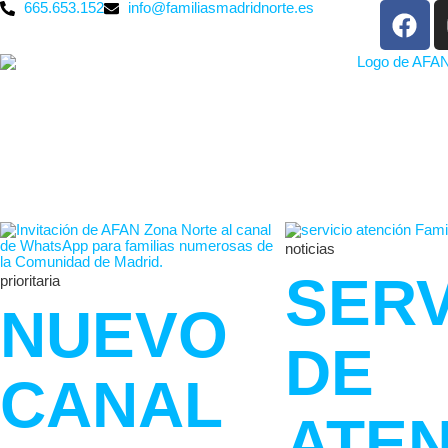
665.653.152
info@familiasmadridnorte.es
noticias
SERV
prioritaria
NUEVO
DE
CANAL
ATE