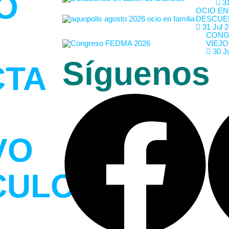
O
31
OCIO EN
DESCUE
31 Jul 
CONG
VIEJO
30 J
Síguenos
CTA
VO
CULO