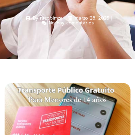
By
racobimza
marzo 28, 2025
No hay comentarios