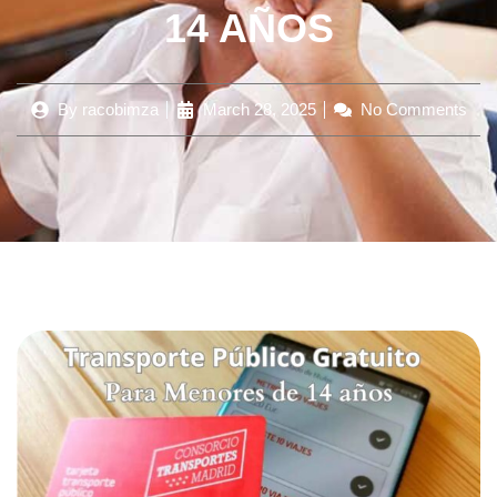
14 AÑOS
By
racobimza
March 28, 2025
No Comments