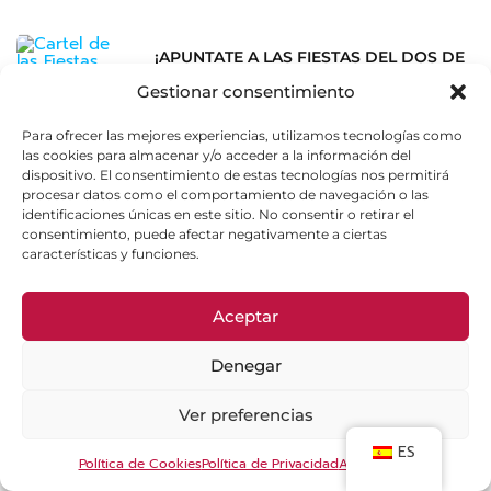
¡APUNTATE A LAS FIESTAS DEL DOS DE
MAYO CON NOSOTROS!
Gestionar consentimiento
abril 27, 2023
No hay comentarios
Para ofrecer las mejores experiencias, utilizamos tecnologías como
las cookies para almacenar y/o acceder a la información del
dispositivo. El consentimiento de estas tecnologías nos permitirá
procesar datos como el comportamiento de navegación o las
identificaciones únicas en este sitio. No consentir o retirar el
RENOVACIÓN AUTOMÁTICA PARA LOS
consentimiento, puede afectar negativamente a ciertas
TITULOS DE FAMILIA NUMEROSA EN LA
características y funciones.
CAM
mayo 8, 2023
No hay comentarios
Aceptar
Denegar
NOVEDADES BONO SOCIAL TÉRMICO
Ver preferencias
2021
mayo 8, 2023
No hay comentarios
ES
Política de Cookies
Política de Privacidad
Aviso Legal