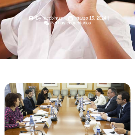
By
racobimza
marzo 15, 2024
No hay comentarios