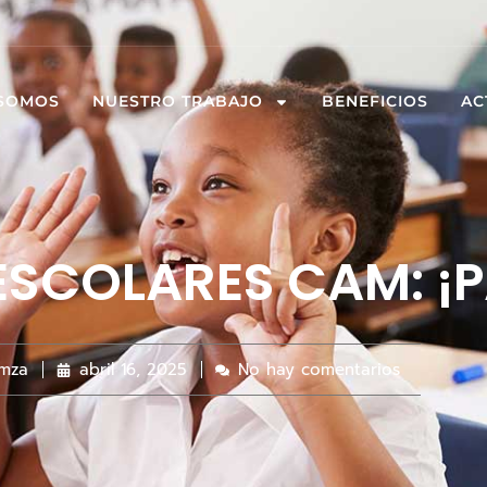
 SOMOS
NUESTRO TRABAJO
BENEFICIOS
AC
ESCOLARES CAM: ¡P
mza
abril 16, 2025
No hay comentarios