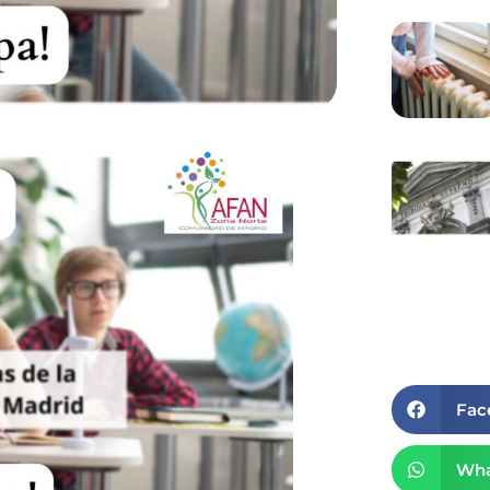
Fac
Wha