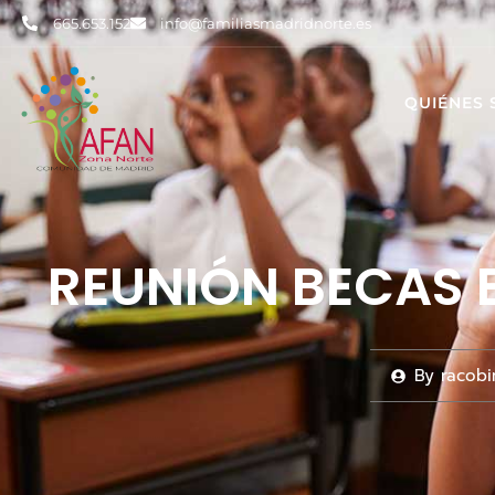
665.653.152
info@familiasmadridnorte.es
QUIÉNES
REUNIÓN BECAS 
By
racobi