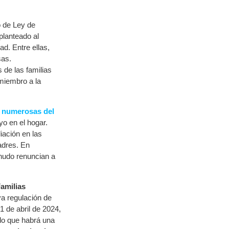
 de Ley de
planteado al
d. Entre ellas,
sas.
de las familias
miembro a la
as numerosas del
yo en el hogar.
iación en las
adres. En
enudo renuncian a
Familias
va regulación de
1 de abril de 2024,
ado que habrá una