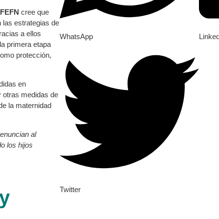
FEFN
cree que
 las estrategias de
acias a ellos
WhatsApp
Linke
la primera etapa
 como protección,
didas en
 y otras medidas de
de la maternidad
renuncian al
o los hijos
Twitter
y