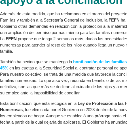
apoyo a la conciliación
Además de esta medida, que ha reclamado en el marco del proyecto
Familias y también a la Secretaría General de Inclusión, la
FEFN
ha 
Gobierno otras demandas en relación con la protección a la maternida
una ampliación del permiso por nacimiento para las familias numero
La
FEFN
propone que tenga 2 semanas más, dadas las necesidades 
numerosas para atender al resto de los hijos cuando llega un nuevo 
familia.
También ha pedido que se mantenga la
bonificación de las famili
45%
en las cuotas a la Seguridad Social al contratar personal de apo
Para nuestro colectivo, se trata de una medida que favorece la concil
familias numerosas. Lo que a su vez, redunda en beneficio de las m
definitiva, son las que más se dedican al cuidado de los hijos y a m
su empleo ante la imposibilidad de conciliar.
Esta bonificación, que está recogida en la
Ley de Protección a las 
Numerosas
, fue eliminada por el Gobierno en 2023 dentro de la nue
los empleados de hogar. Aunque se estableció una prórroga hasta el 
fecha a partir de la cual dejaría de aplicarse. El Gobierno ha anunci