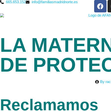
665.653.152
info@familiasmadridnorte.es
LA MATERN
DE PROTE
By
rac
Reclamamos