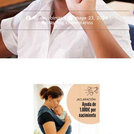
By
racobimza
mayo 23, 2024
No hay comentarios