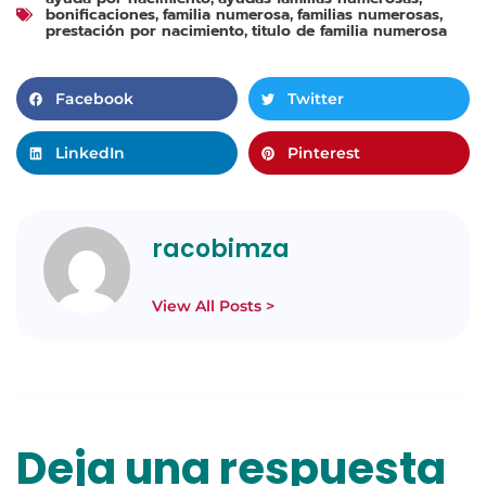
bonificaciones
familia numerosa
familias numerosas
,
,
,
prestación por nacimiento
titulo de familia numerosa
,
Facebook
Twitter
LinkedIn
Pinterest
racobimza
View All Posts >
Deja una respuesta