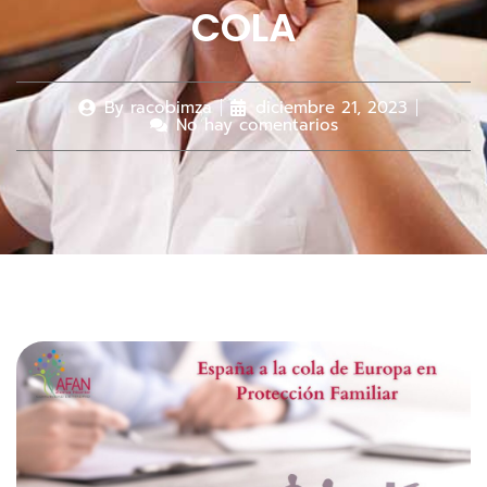
COLA
By
racobimza
diciembre 21, 2023
No hay comentarios