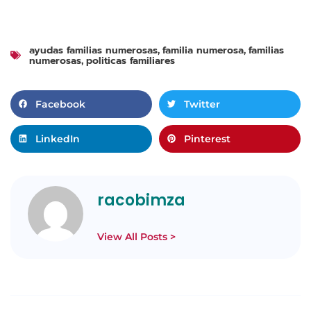
ayudas familias numerosas
familia numerosa
familias
,
,
numerosas
politicas familiares
,
Facebook
Twitter
LinkedIn
Pinterest
racobimza
View All Posts >