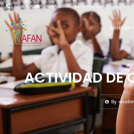
665.653.152
info@familiasmadridnorte.es
QUIÉNES
ACTIVIDAD DE 
By
racobi