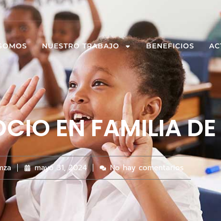
 SOMOS
NUESTRO TRABAJO
BENEFICIOS
AC
OCIO EN FAMILIA D
mza
mayo 31, 2024
No hay comentarios