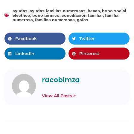
,
,
,
ayudas
ayudas familias numerosas
becas
bono social
,
,
,
electrico
bono térmico
conciliación familiar
familia
,
,
numerosa
familias numerosas
gafas
Facebook
Twitter
LinkedIn
Pinterest
racobimza
View All Posts >