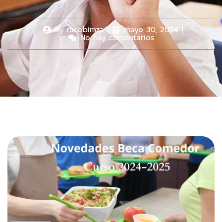
By
racobimza
mayo 30, 2024
No hay comentarios