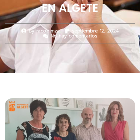
EN ALGETE
By
racobimza
septiembre 12, 2024
No hay comentarios