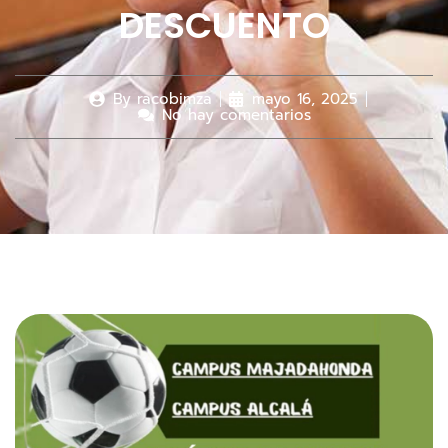
DESCUENTO
By
racobimza
mayo 16, 2025
No hay comentarios