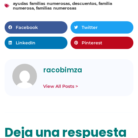
ayudas familias numerosas
descuentos
familia
,
,
numerosa
familias numerosas
,
Facebook
Twitter
LinkedIn
Pinterest
racobimza
View All Posts >
Deja una respuesta