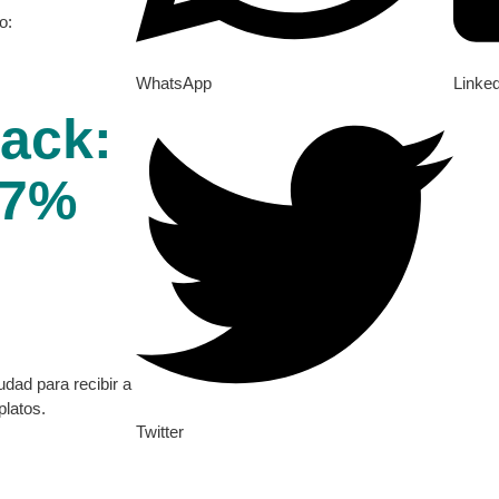
o:
WhatsApp
Linke
ack:
 7%
udad para recibir a
platos.
Twitter