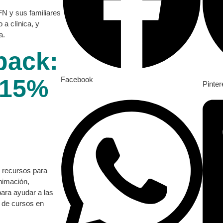
FN y sus familiares
 a clínica, y
a.
back:
 15%
Facebook
Pinter
 recursos para
nimación,
para ayudar a las
s de cursos en