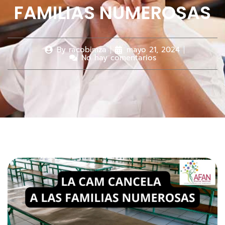
FAMILIAS NUMEROSAS
By
racobimza
mayo 21, 2024
No hay comentarios