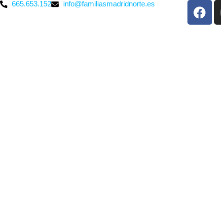
665.653.152
info@familiasmadridnorte.es