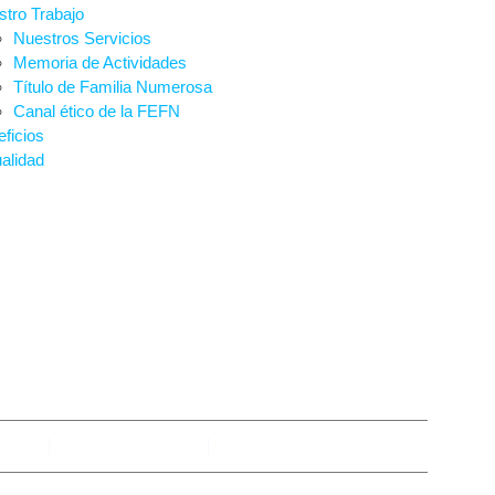
tro Trabajo
Nuestros Servicios
Memoria de Actividades
Título de Familia Numerosa
Canal ético de la FEFN
ficios
alidad
E COMEDOR: ABIE
ONVOCATORIA
imza
mayo 22, 2024
No hay comentarios