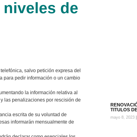
 niveles de
telefónica, salvo petición expresa del
a para pedir información o un cambio
umentando la información relativa al
 las penalizaciones por rescisión de
RENOVACIÓ
TITULOS D
ncia escrita de su voluntad de
mayo 8, 2023
presas informarán mensualmente de
drán declarar como esenciales los