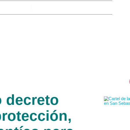
By
Ana
febrero 11, 2026
 decreto
rotección,