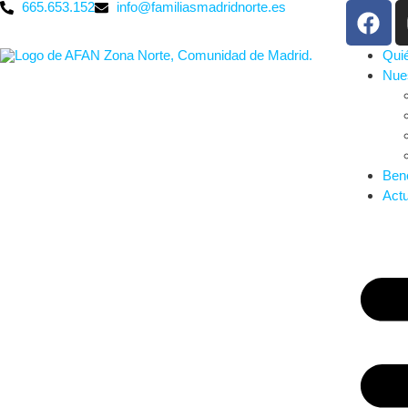
665.653.152
info@familiasmadridnorte.es
Qui
Nues
Bene
Actu