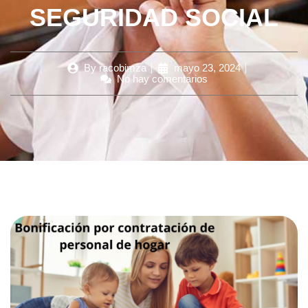
SEGURIDAD SOCIAL
By
racobimza
mayo 23, 2024
No hay comentarios