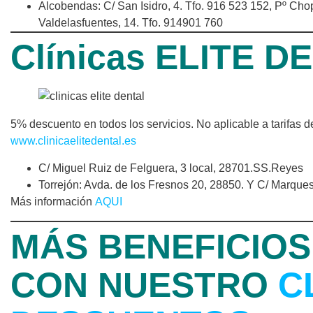
Alcobendas: C/ San Isidro, 4. Tfo. 916 523 152, Pº Cho
Valdelasfuentes, 14. Tfo. 914901 760
Clínicas ELITE D
5% descuento en todos los servicios. No aplicable a tarifas 
www.clinicaelitedental.es
C/ Miguel Ruiz de Felguera, 3 local, 28701.SS.Reyes
Torrejón: Avda. de los Fresnos 20, 28850. Y C/ Marque
Más información
AQUI
MÁS BENEFICIOS
CON NUESTRO
C