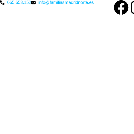
665.653.152
info@familiasmadridnorte.es