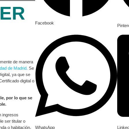
LER
Facebook
Pinter
ivamente de manera
nidad de Madrid.
Se
gital, ya que se
rtificado digital o
e, por lo que se
ble.
n ingresos
 ser titular o
WhatsApp
Linke
nda o habitación,