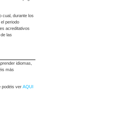
 cual, durante los
el periodo
es acreditativos
 de las
aprender idiomas,
éis más
e podéis ver
AQUI