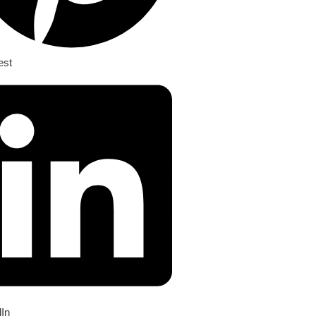
est
dIn