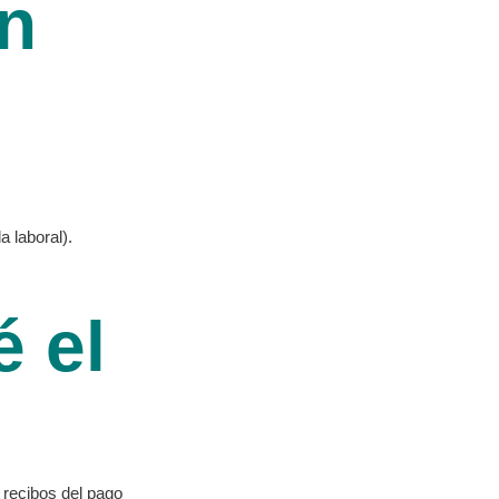
n
a laboral).
 el
 recibos del pago