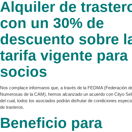
Alquiler de traster
con un 30% de
descuento sobre l
tarifa vigente para
socios
Nos complace informaros que, a través de la FEDMA (Federación de
Numerosas de la CAM), hemos alcanzado un acuerdo con Cityo Self 
del cual, todos los asociados podrán disfrutar de condiciones especial
de trasteros.
Beneficio para