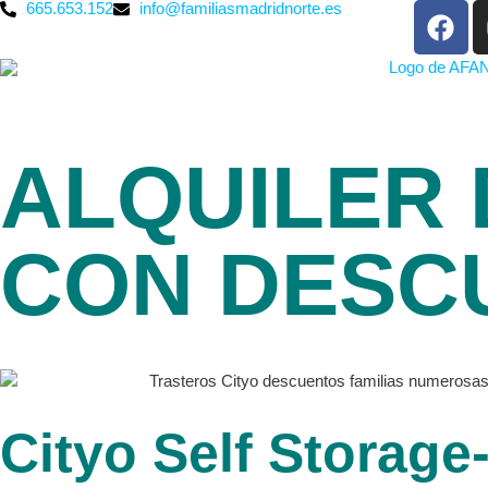
665.653.152
info@familiasmadridnorte.es
ALQUILER
CON DESC
Cityo Self Storage