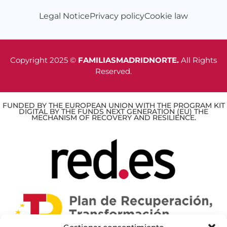
Legal Notice
Privacy policy
Cookie law
Copyright 2025 ©
FAMILIASMADRIDNORTE.
All Rights
Reserved.
FUNDED BY THE EUROPEAN UNION WITH THE PROGRAM KIT
DIGITAL BY THE FUNDS NEXT GENERATION (EU) THE
MECHANISM OF RECOVERY AND RESILIENCE.