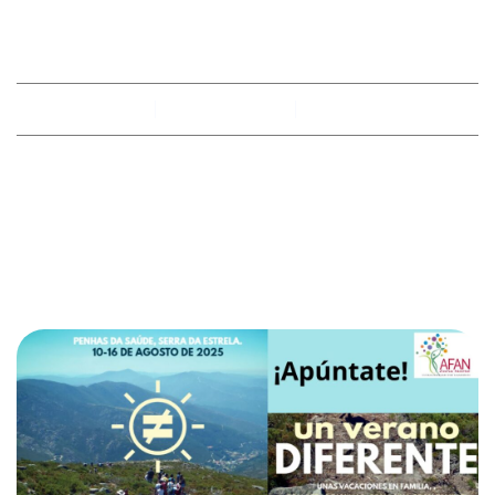
APUNTAS?
By
racobimza
abril 29, 2025
No hay comentarios