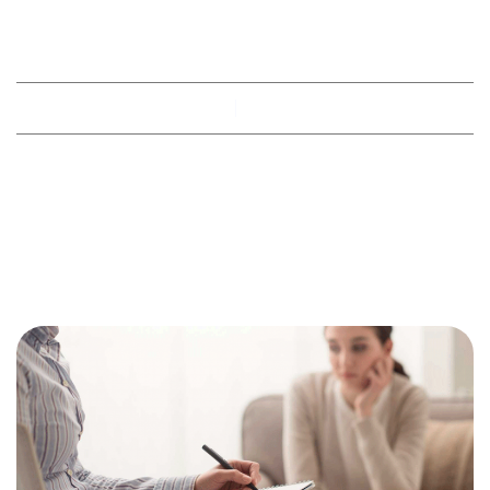
DESCUENTO
By
racobimza
octubre 19, 2023