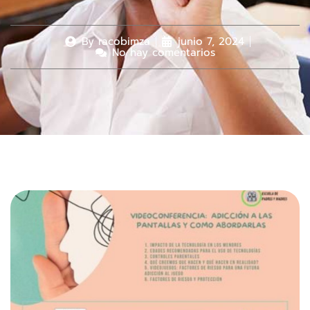
By
racobimza
junio 7, 2024
No hay comentarios