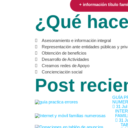
+ información título fam
¿Qué hac
Asesoramiento e información integral
Representación ante entidades públicas y pri
Obtención de beneficios
Desarrollo de Actividades
Creamos redes de Apoyo
Concienciación social
Post recie
GUÍA P
NUMER
31 Jul
INTER
FAMIL
31 Ju
TA