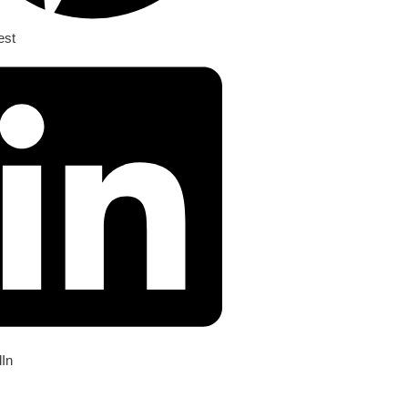
est
dIn