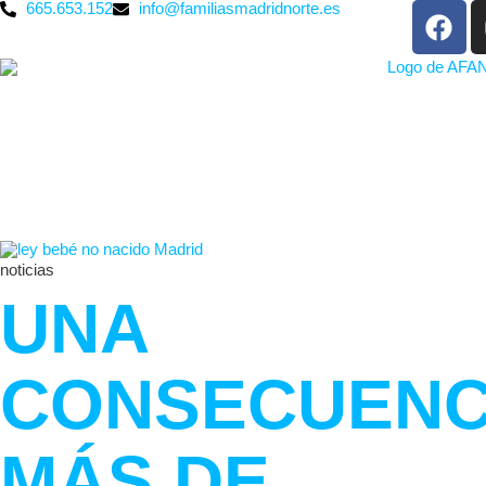
665.653.152
info@familiasmadridnorte.es
noticias
UNA
CONSECUENC
MÁS DE