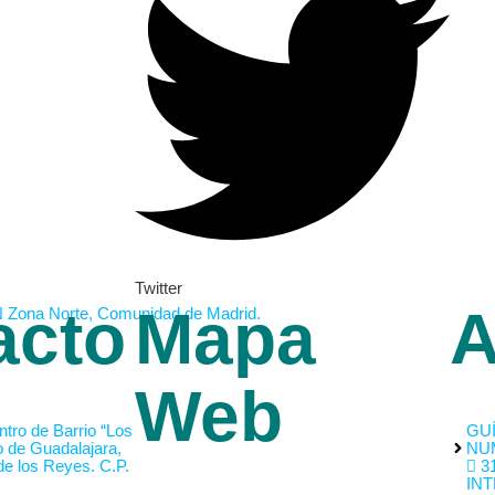
Twitter
acto
Mapa
A
Web
tro de Barrio “Los
GUÍ
o de Guadalajara,
NU
de los Reyes. C.P.
31
INT