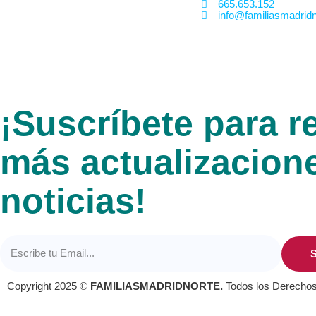
665.653.152
info@familiasmadridn
¡Suscríbete para re
más actualizacion
noticias!
S
Copyright 2025 ©
FAMILIASMADRIDNORTE.
Todos los Derecho