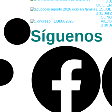
31
OCIO EN
DESCUE
31 Jul 
CONG
VIEJO
30 J
Síguenos